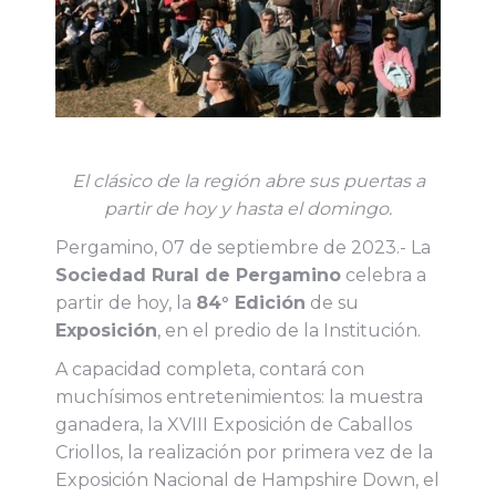
El clásico de la región abre sus puertas a
partir de hoy y hasta el domingo.
Pergamino, 07 de septiembre de 2023.- La
Sociedad Rural de Pergamino
celebra a
partir de hoy, la
84° Edición
de su
Exposición
, en el predio de la Institución.
A capacidad completa, contará con
muchísimos entretenimientos: la muestra
ganadera, la XVIII Exposición de Caballos
Criollos, la realización por primera vez de la
Exposición Nacional de Hampshire Down, el