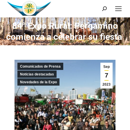
Search:
84° Expo Rural: Pergamino
comienza a celebrar su fiesta
Comunicados de Prensa
Sep
7
Noticias destacadas
Novedades de la Expo
2023