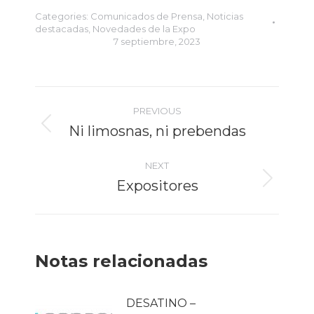
Categories:
Comunicados de Prensa
,
Noticias
destacadas
,
Novedades de la Expo
7 septiembre, 2023
Post
PREVIOUS
navigation
Ni limosnas, ni prebendas
Previous
post:
NEXT
Expositores
Next
post:
Notas relacionadas
DESATINO –