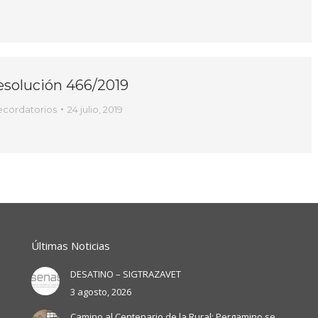
solución 466/2019
ecordatorios
24 julio, 2019
Últimas Noticias
DESATINO – SIGTRAZAVET
3 agosto, 2026
Camino al Centenario de la Rural: Pergamino se