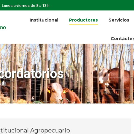
Lunes a viernes de 8 a 13 h
Institucional
Productores
Servicios
Contácte
cordatorios
titucional Agropecuario