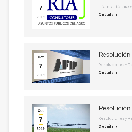
7
Informes técnico
Details
2019
Resolución
Oct
7
Resoluciones y R
Details
2019
Resolución 
Oct
7
Resoluciones y R
Details
2019