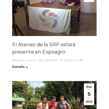
El Ateneo de la SRP estará
presente en Expoagro
Ateneo Juvenil
By
c1891491
12 marzo, 2018
Details
Ene
5
2018