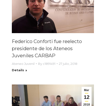
Federico Conforti fue reelecto
presidente de los Ateneos
Juveniles CARBAP
Ateneo Juvenil
By
c1891491
27 julio, 2018
Details
Mar
12
2018