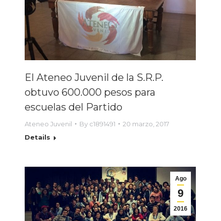
El Ateneo Juvenil de la S.R.P.
obtuvo 600.000 pesos para
escuelas del Partido
Ateneo Juvenil
By
c1891491
20 marzo, 2017
Details
Ago
9
2016