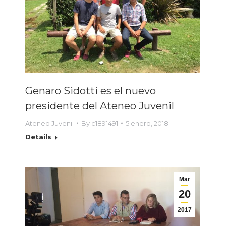
Genaro Sidotti es el nuevo
presidente del Ateneo Juvenil
Ateneo Juvenil
By
c1891491
5 enero, 2018
Details
Mar
20
2017