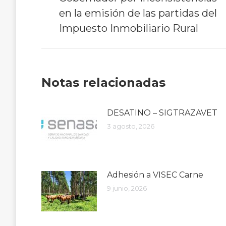
post:
en la emisión de las partidas del
Impuesto Inmobiliario Rural
Notas relacionadas
DESATINO – SIGTRAZAVET
3 agosto, 2026
Adhesión a VISEC Carne
9 junio, 2026