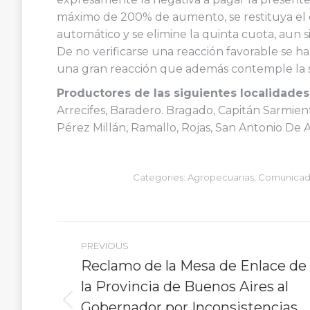
máximo de 200% de aumento, se restituya el
automático y se elimine la quinta cuota, aun 
De no verificarse una reacción favorable se ha
una gran reacción que además contemple la si
Productores de las siguientes localidades
Arrecifes, Baradero. Bragado, Capitán Sarmien
Pérez Millán, Ramallo, Rojas, San Antonio De 
Categories:
Agropecuarias
,
Comunicad
Post
PREVIOUS
navigation
Reclamo de la Mesa de Enlace de
la Provincia de Buenos Aires al
Gobernador por Inconsistencias
Previous