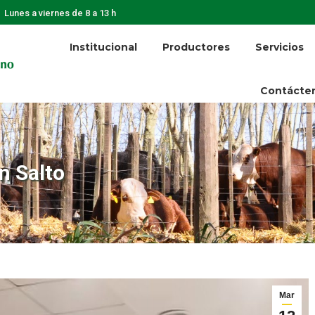
Lunes a viernes de 8 a 13 h
Institucional
Productores
Servicios
Contácte
n Salto
Mar