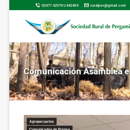
02477 423761/442454
ruralper@gmail.com
Comunicación Asamblea e
Agropecuarias
Comunicados de Prensa