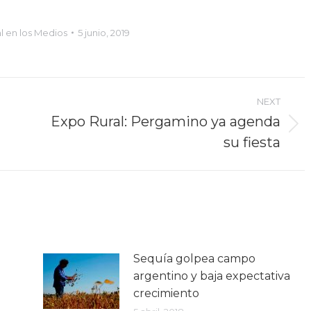
l en los Medios
5 junio, 2019
NEXT
Expo Rural: Pergamino ya agenda
Next
su fiesta
post:
Sequía golpea campo
argentino y baja expectativa
crecimiento