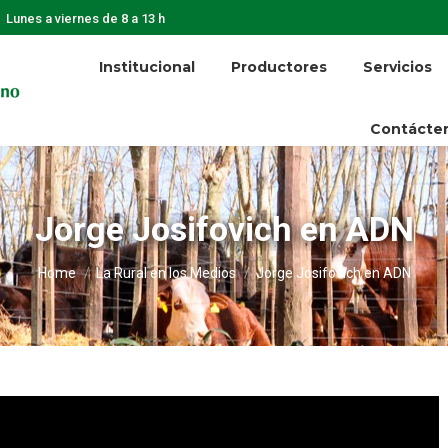
Lunes a viernes de 8 a 13 h
Institucional
Productores
Servicios
Contácte
Jorge Josifovich en ADN
You are here:
Home
La Rural en los Medios
Jorge Josifovich en ADN