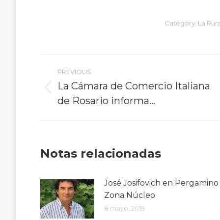
Category:
La Rura
Post
PREVIOUS
navigation
La Cámara de Comercio Italiana
Previous
de Rosario informa…
post:
Notas relacionadas
José Josifovich en Pergamino
Zona Núcleo
8 mayo, 2019