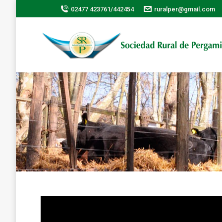
02477 423761/442454
ruralper@gmail.com