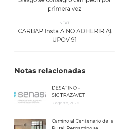
Siasgo se consagró campeón por
post:
primera vez
NEXT
CARBAP Insta A NO ADHERIR Al
Next
UPOV 91
post:
Notas relacionadas
DESATINO –
SIGTRAZAVET
3 agosto, 2026
Camino al Centenario de la
Rural: Pergamino se