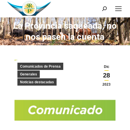
Search:
La Provincia saqueada, no
nos pasen la cuenta
Comunicados de Prensa
Dic
28
Generales
Noticias destacadas
2023