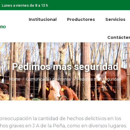
Lunes a viernes de 8 a 13 h
Institucional
Productores
Servicios
Contácte
Pedimos más seguridad
You are here:
Home
Comunicados de Prensa
Pedimos más seguridad
reocupación la cantidad de hechos delictivos en los
hos graves en J A de la Peña, como en diversos lugares.