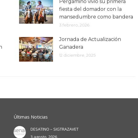
Pergamino vivió su primera
fiesta del domador con la
mansedumbre como bandera
3 febrero, 2026
Jornada de Actualización
n
Ganadera
12 diciembre, 2025
Últimas Noticias
DESATINO – SIGTRAZAVET
3 agosto, 2026