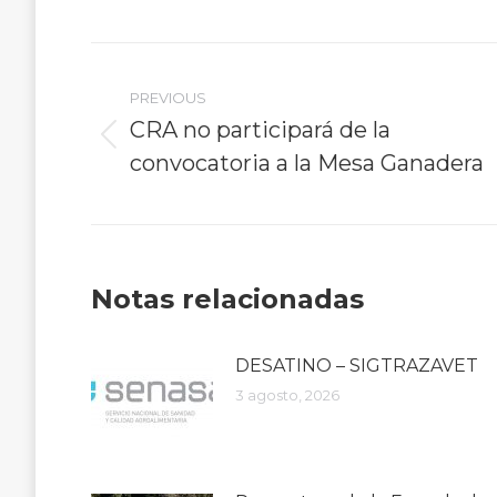
Post
PREVIOUS
navigation
CRA no participará de la
Previous
convocatoria a la Mesa Ganadera
post:
Notas relacionadas
DESATINO – SIGTRAZAVET
3 agosto, 2026