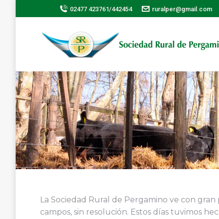
02477 423761/442454
ruralper@gmail.com
La Sociedad Rural de Pergamino ve con gran p
campos, sin resolución. Estos días tuvimos hec