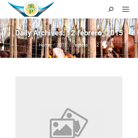
Search:
Daily Archives:
12 febrero, 2015
You are here:
Home
2015
febrero
12