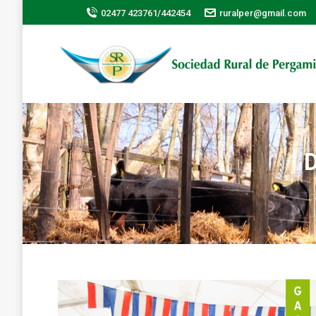
02477 423761/442454
ruralper@gmail.com
D