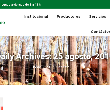
Lunes a viernes de 8 a 13 h
Institucional
Productores
Servicios
Contácte
aily Archives:
25 agosto, 20
You are here:
Home
2017
agosto
25