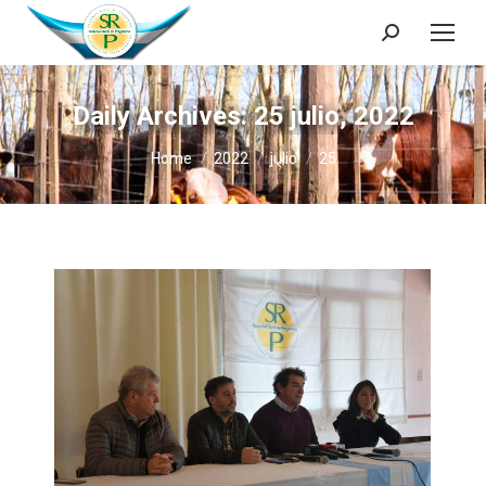
Search:
Daily Archives:
25 julio, 2022
You are here:
Home
2022
julio
25