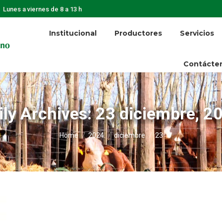
Lunes a viernes de 8 a 13 h
Institucional
Productores
Servicios
Contácte
ily Archives:
23 diciembre, 2
You are here:
Home
2024
diciembre
23