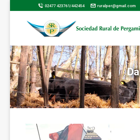
02477 423761/442454
ruralper@gmail.com
Da