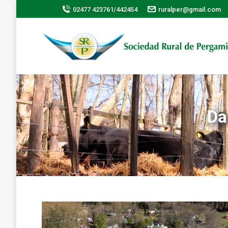
02477 423761/442454
ruralper@gmail.com
Da