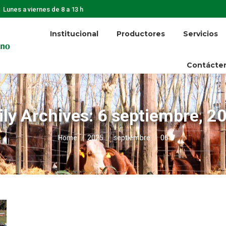
Lunes a viernes de 8 a 13 h
Institucional
Productores
Servicios
Contácte
ily Archives:
6 septiembre, 2
You are here:
Home
2025
septiembre
06