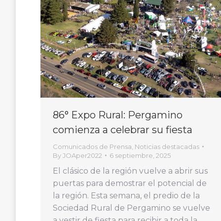
86° Expo Rural: Pergamino
comienza a celebrar su fiesta
Comunicados de Prensa
,
Noticias destacadas
By
JOAper2022
6 septiembre, 2025
El clásico de la región vuelve a abrir sus
puertas para demostrar el potencial de
la región. Esta semana, el predio de la
Sociedad Rural de Pergamino se vuelve
a vestir de fiesta para recibir a toda la