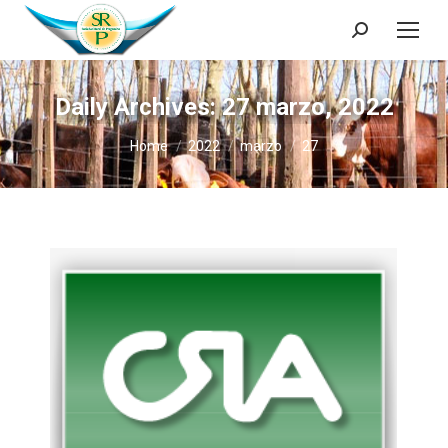
Search:
Daily Archives:
27 marzo, 2022
You are here:
Home
2022
marzo
27