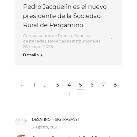
Pedro Jacquelin es el nuevo
presidente de la Sociedad
Rural de Pergamino
Comunicados de Prensa
,
Noticias
destacadas
,
Novedades Institucionales
28 marzo, 2023
Details
←
1
…
3
4
5
6
7
8
→
DESATINO – SIGTRAZAVET
3 agosto, 2026