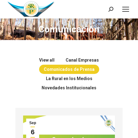
Search:
Comunicación
You are here:
View all
Canal Empresas
Comunicados de Prensa
La Rural en los Medios
Novedades Institucionales
Sep
6