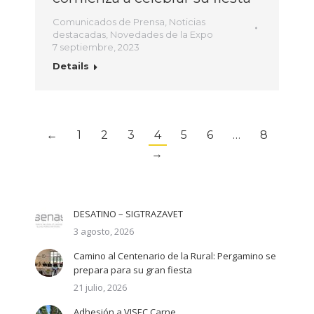
Comunicados de Prensa
,
Noticias
destacadas
,
Novedades de la Expo
7 septiembre, 2023
Details
←
1
2
3
4
5
6
…
8
→
DESATINO – SIGTRAZAVET
3 agosto, 2026
Camino al Centenario de la Rural: Pergamino se
prepara para su gran fiesta
21 julio, 2026
Adhesión a VISEC Carne