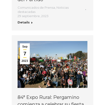
Comunicados de Prensa
,
Noticias
destacadas
29 septiembre, 2023
Details
Sep
7
2023
84° Expo Rural: Pergamino
comienza a celebrar su fiesta